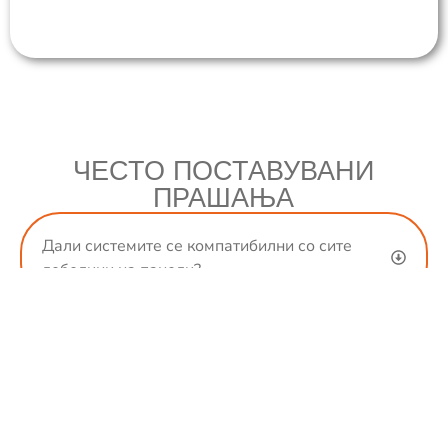
ЧЕСТО ПОСТАВУВАНИ
ПРАШАЊА
Дали системите се компатибилни со сите
дебелини на панели?
Како инсталатер, дали можам директно да ги
купам вашите системи за монтирање?