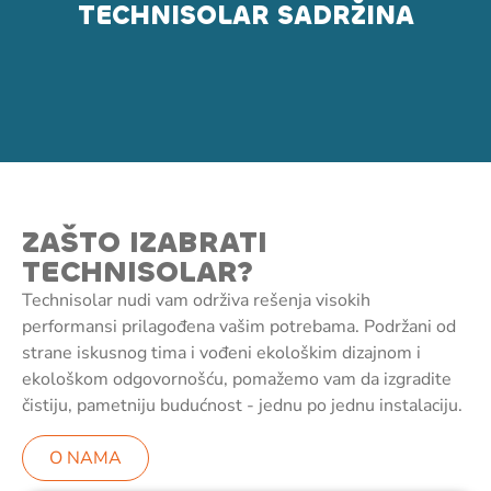
TECHNISOLAR SADRŽINA
ZAŠTO IZABRATI
TECHNISOLAR?
Technisolar nudi vam održiva rešenja visokih
performansi prilagođena vašim potrebama. Podržani od
strane iskusnog tima i vođeni ekološkim dizajnom i
ekološkom odgovornošću, pomažemo vam da izgradite
čistiju, pametniju budućnost - jednu po jednu instalaciju.
O NAMA