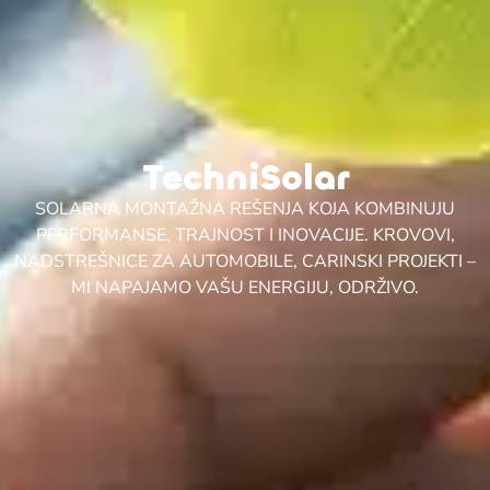
TechniSolar
SOLARNA MONTAŽNA REŠENJA KOJA KOMBINUJU
PERFORMANSE, TRAJNOST I INOVACIJE.
KROVOVI,
NADSTREŠNICE ZA AUTOMOBILE, CARINSKI PROJEKTI –
MI NAPAJAMO VAŠU ENERGIJU, ODRŽIVO.