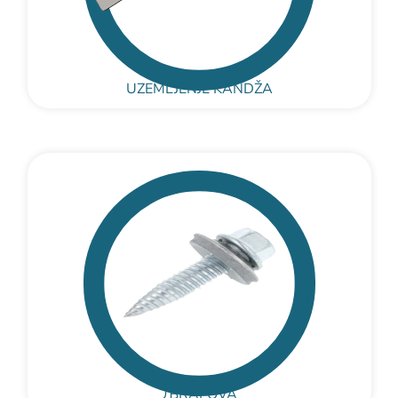
UZEMLJENJE KANDŽA
ЉRAFOVA