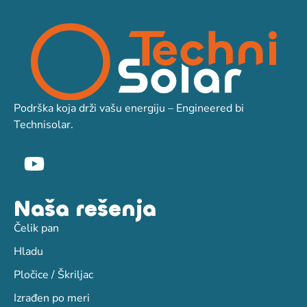
Podrška koja drži vašu energiju – Engineered bi
Technisolar.
Naša rešenja
Čelik pan
Hladu
Pločice / Škriljac
Izrađen po meri