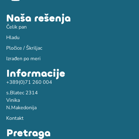
Naša rešenja
Čelik pan
Hladu
Pločice / Škriljac
Izrađen po meri
Informacije
+389(0)71 260 004
s.Blatec 2314
Vinika
N.Makedonija
Kontakt
Pretraga