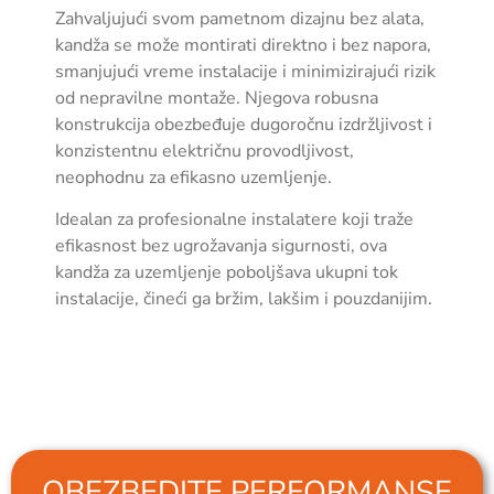
Zahvaljujući svom pametnom dizajnu bez alata,
kandža se može montirati direktno i bez napora,
smanjujući vreme instalacije i minimizirajući rizik
od nepravilne montaže. Njegova robusna
konstrukcija obezbeđuje dugoročnu izdržljivost i
konzistentnu električnu provodljivost,
neophodnu za efikasno uzemljenje.
Idealan za profesionalne instalatere koji traže
efikasnost bez ugrožavanja sigurnosti, ova
kandža za uzemljenje poboljšava ukupni tok
instalacije, čineći ga bržim, lakšim i pouzdanijim.
OBEZBEDITE PERFORMANSE