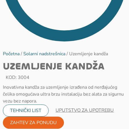
Početna
/
Solarni nadstrešnica
/ Uzemljenje kandža
UZEMLJENJE KANDŽA
KOD: 3004
Inovativna kandža za uzemljenje izrađena od nerđajućeg
čelika omogućava ultra brzu instalaciju bez alata za sigurnu
vezu bez napora.
UPUTSTVO ZA UPOTREBU
TEHNIČKI LIST
ZAHTEV ZA PONUDU